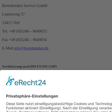
Berenbrinker Service GmbH
Leinenweg 57
33415 Verl
Tel. +49 (0)5246 – 9649053
Fax +49 (0)5246 – 9649054
E-Mail
info@berenbrinker.de
Zertifizierung nach DIN EN ISO 13485
Wir wurden nach der Managementnorm DIN EN ISO 13485 zertifizie