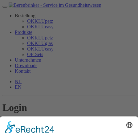
Bestellung
OKKLUpetz
OKKLUeasy
Produkte
OKKLUpetz
OKKLUglas
OKKLUeasy
OP-Sets
Unternehmen
Downloads
Kontakt
NL
EN
Login
Login