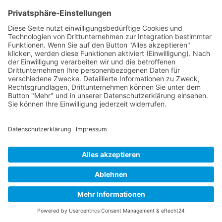
Bitte die E-Mail-Adresse des Benutzerkontos eingeben. Ein
Bestätigungscode wird dann an diese verschickt. Sobald der
Code vorliegt, kann ein neues Passwort für das Benutzerkonto
festgelegt werden.
E-Mail-Adresse
*
Senden
© 2019 – Berenbrinker Service GmbH
Impressum
Datenschutzerklärung
Login
Logout