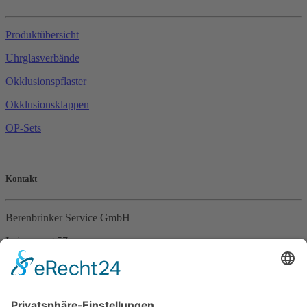
Produktübersicht
Uhrglasverbände
Okklusionspflaster
Okklusionsklappen
OP-Sets
Kontakt
Berenbrinker Service GmbH
Leinenweg 57
33415 Verl
Tel. +49 (0)5246 – 9649053