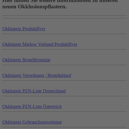
Hier finden Sie weitere Informationen zu unseren
neuen Okklusionspflastern.
Okklu
petz
Produktflyer
Okklu
petz
Marlow Verband Produktflyer
Okklu
petz
Bestellformular
Okklu
petz
Verordnung / Bestellablauf
Okklu
petz
PZN-Liste Deutschland
Okklu
petz
PZN-Liste Österreich
Okklu
petz
Gebrauchsanweisung