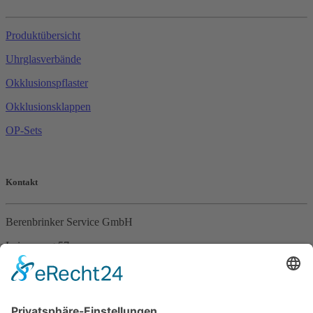
Produktübersicht
Uhrglasverbände
Okklusionspflaster
Okklusionsklappen
OP-Sets
Kontakt
Berenbrinker Service GmbH
Leinenweg 57
33415 Verl
Tel. +49 (0)5246 – 9649053