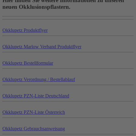
Hier finden Sie weitere Informationen zu unseren
neuen Okklusionspflastern.
Okklu
petz
Produktflyer
Okklu
petz
Marlow Verband Produktflyer
Okklu
petz
Bestellformular
Okklu
petz
Verordnung / Bestellablauf
Okklu
petz
PZN-Liste Deutschland
Okklu
petz
PZN-Liste Österreich
Okklu
petz
Gebrauchsanweisung