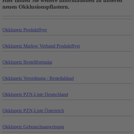
Hier finden Sie weitere Informationen zu unseren
neuen Okklusionspflastern.
Okklu
petz
Produktflyer
Okklu
petz
Marlow Verband Produktflyer
Okklu
petz
Bestellformular
Okklu
petz
Verordnung / Bestellablauf
Okklu
petz
PZN-Liste Deutschland
Okklu
petz
PZN-Liste Österreich
Okklu
petz
Gebrauchsanweisung