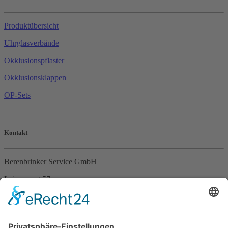
Produktübersicht
Uhrglasverbände
Okklusionspflaster
Okklusionsklappen
OP-Sets
Kontakt
Berenbrinker Service GmbH
Leinenweg 57
33415 Verl
Tel. +49 (0)5246 – 9649053