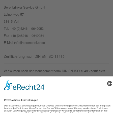
Berenbrinker Service GmbH
Leinenweg 57
33415 Verl
Tel. +49 (0)5246 – 9649053
Fax +49 (0)5246 – 9649054
E-Mail
info@berenbrinker.de
Zertifizierung nach DIN EN ISO 13485
Wir wurden nach der Managementnorm DIN EN ISO 13485 zertifiziert.
© 2019 – Berenbrinker Service GmbH
Impressum
Datenschutzerklärung
Login
Logout