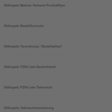
Okklu
petz
Marlow Verband Produktflyer
Okklu
petz
Bestellformular
Okklu
petz
Verordnung / Bestellablauf
Okklu
petz
PZN-Liste Deutschland
Okklu
petz
PZN-Liste Österreich
Okklu
petz
Gebrauchsanweisung