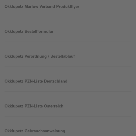
Okklu
petz
Marlow Verband Produktflyer
Okklu
petz
Bestellformular
Okklu
petz
Verordnung / Bestellablauf
Okklu
petz
PZN-Liste Deutschland
Okklu
petz
PZN-Liste Österreich
Okklu
petz
Gebrauchsanweisung