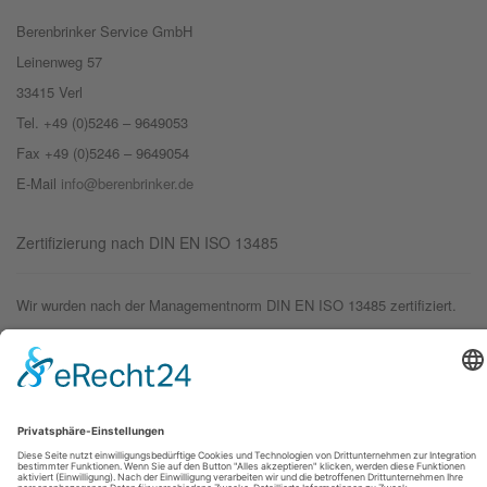
Berenbrinker Service GmbH
Leinenweg 57
33415 Verl
Tel. +49 (0)5246 – 9649053
Fax +49 (0)5246 – 9649054
E-Mail
info@berenbrinker.de
Zertifizierung nach DIN EN ISO 13485
Wir wurden nach der Managementnorm DIN EN ISO 13485 zertifiziert.
© 2019 – Berenbrinker Service GmbH
Impressum
Datenschutzerklärung
Login
Logout