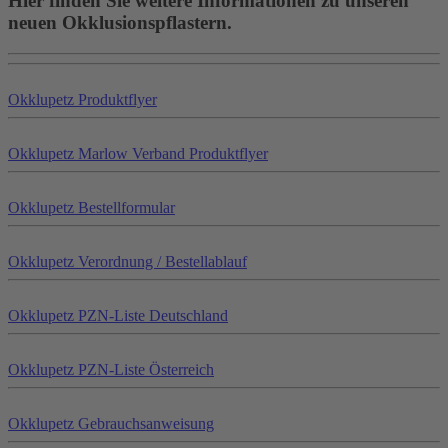
Hier finden Sie weitere Informationen zu unseren
neuen Okklusionspflastern.
Okklu
petz
Produktflyer
Okklu
petz
Marlow Verband Produktflyer
Okklu
petz
Bestellformular
Okklu
petz
Verordnung / Bestellablauf
Okklu
petz
PZN-Liste Deutschland
Okklu
petz
PZN-Liste Österreich
Okklu
petz
Gebrauchsanweisung