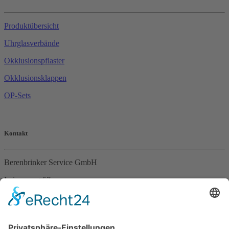
Produktübersicht
Uhrglasverbände
Okklusionspflaster
Okklusionsklappen
OP-Sets
Kontakt
Berenbrinker Service GmbH
Leinenweg 57
33415 Verl
Tel. +49 (0)5246 – 9649053