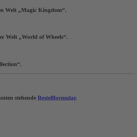
hen Welt „Magic Kingdom“.
der Welt „World of Wheels“.
lection“.
 unten stehende
Bestellformular
.