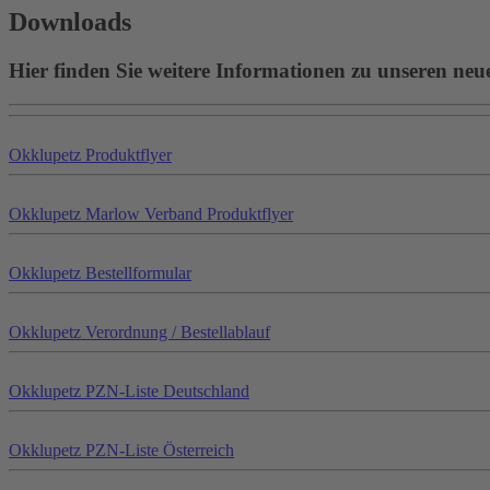
Downloads
Hier finden Sie weitere Informationen zu unseren neu
Okklu
petz
Produktflyer
Okklu
petz
Marlow Verband Produktflyer
Okklu
petz
Bestellformular
Okklu
petz
Verordnung / Bestellablauf
Okklu
petz
PZN-Liste Deutschland
Okklu
petz
PZN-Liste Österreich