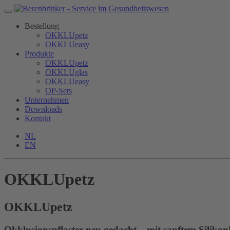
Bestellung
OKKLUpetz
OKKLUeasy
Produkte
OKKLUpetz
OKKLUglas
OKKLUeasy
OP-Sets
Unternehmen
Downloads
Kontakt
NL
EN
OKKLUpetz
OKKLU
petz
Okklusionspflaster neu gedacht – mit sanftem Silikon