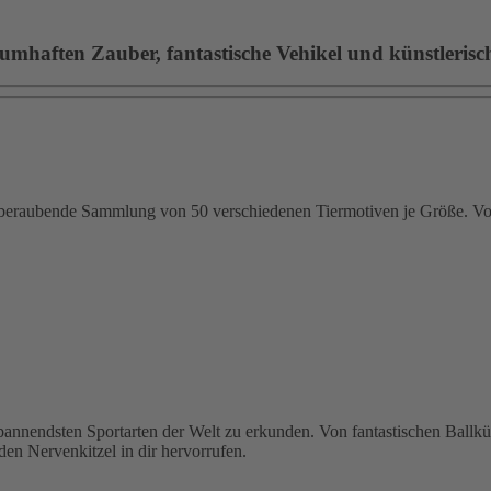
umhaften Zauber, fantastische Vehikel und künstlerische
emberaubende Sammlung von 50 verschiedenen Tiermotiven je Größe. Von
 spannendsten Sportarten der Welt zu erkunden. Von fantastischen Ballk
den Nervenkitzel in dir hervorrufen.