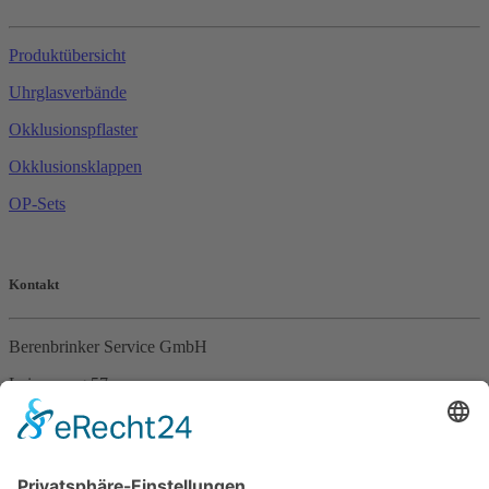
Produktübersicht
Uhrglasverbände
Okklusionspflaster
Okklusionsklappen
OP-Sets
Kontakt
Berenbrinker Service GmbH
Leinenweg 57
33415 Verl
Tel. +49 (0)5246 – 9649053