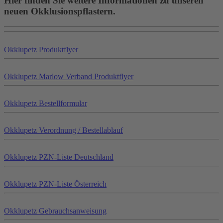
Hier finden Sie weitere Informationen zu unseren
neuen Okklusionspflastern.
Okklu
petz
Produktflyer
Okklu
petz
Marlow Verband Produktflyer
Okklu
petz
Bestellformular
Okklu
petz
Verordnung / Bestellablauf
Okklu
petz
PZN-Liste Deutschland
Okklu
petz
PZN-Liste Österreich
Okklu
petz
Gebrauchsanweisung