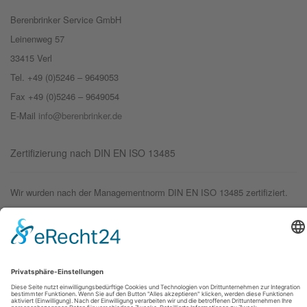
Berenbrinker Service GmbH
Leinenweg 57
33415 Verl
Tel. +49 (0)5246 – 9649053
Fax +49 (0)5246 – 9649054
E-Mail
info@berenbrinker.de
Zertifizierung nach DIN EN ISO 13485
Wir wurden nach der Managementnorm DIN EN ISO 13485 zertifiziert.
© 2019 – Berenbrinker Service GmbH
Impressum
Datenschutzerklärung
Login
Logout