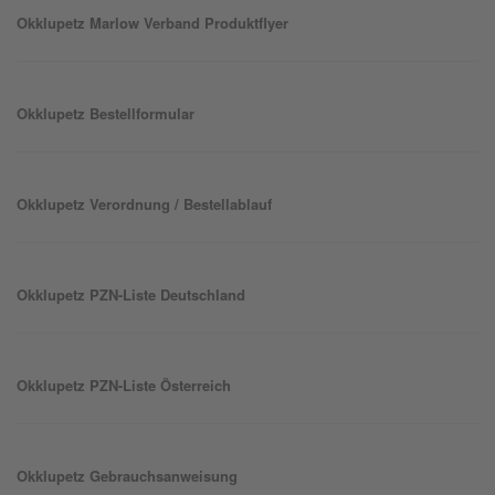
Okklu
petz
Marlow Verband Produktflyer
Okklu
petz
Bestellformular
Okklu
petz
Verordnung / Bestellablauf
Okklu
petz
PZN-Liste Deutschland
Okklu
petz
PZN-Liste Österreich
Okklu
petz
Gebrauchsanweisung