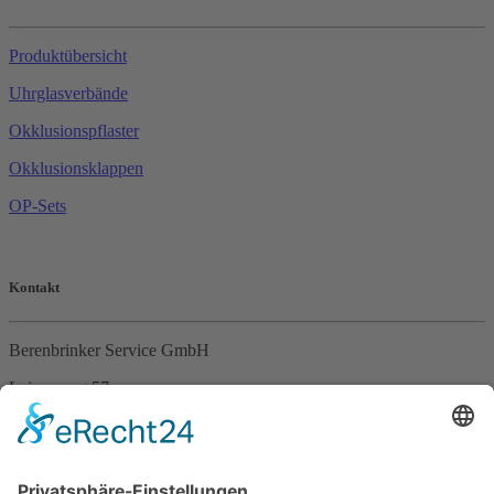
Produktübersicht
Uhrglasverbände
Okklusionspflaster
Okklusionsklappen
OP-Sets
Kontakt
Berenbrinker Service GmbH
Leinenweg 57
33415 Verl
Tel. +49 (0)5246 – 9649053