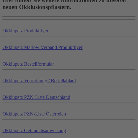
Hier finden Sie weitere Informationen zu unseren
neuen Okklusionspflastern.
Okklu
petz
Produktflyer
Okklu
petz
Marlow Verband Produktflyer
Okklu
petz
Bestellformular
Okklu
petz
Verordnung / Bestellablauf
Okklu
petz
PZN-Liste Deutschland
Okklu
petz
PZN-Liste Österreich
Okklu
petz
Gebrauchsanweisung