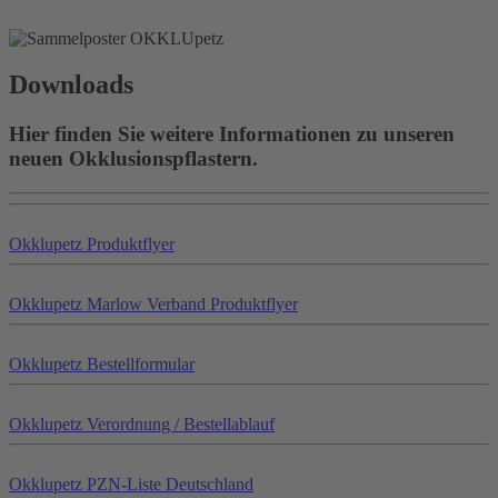
Downloads
Hier finden Sie weitere Informationen zu unseren
neuen Okklusionspflastern.
Okklu
petz
Produktflyer
Okklu
petz
Marlow Verband Produktflyer
Okklu
petz
Bestellformular
Okklu
petz
Verordnung / Bestellablauf
Okklu
petz
PZN-Liste Deutschland