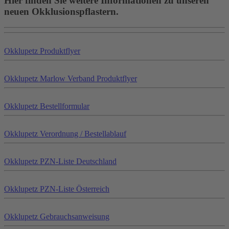
Hier finden Sie weitere Informationen zu unseren
neuen Okklusionspflastern.
Okklu
petz
Produktflyer
Okklu
petz
Marlow Verband Produktflyer
Okklu
petz
Bestellformular
Okklu
petz
Verordnung / Bestellablauf
Okklu
petz
PZN-Liste Deutschland
Okklu
petz
PZN-Liste Österreich
Okklu
petz
Gebrauchsanweisung