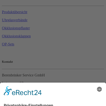
Produktübersicht
Uhrglasverbände
Okklusionspflaster
Okklusionsklappen
OP-Sets
Kontakt
Berenbrinker Service GmbH
Leinenweg 57
33415 Verl
Tel. +49 (0)5246 – 9649053