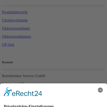
Produktübersicht
Uhrglasverbände
Okklusionspflaster
Okklusionsklappen
OP-Sets
Kontakt
Berenbrinker Service GmbH
Leinenweg 57
33415 Verl
Tel. +49 (0)5246 – 9649053