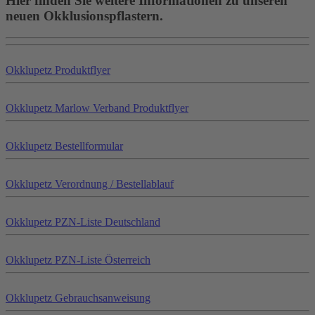
Hier finden Sie weitere Informationen zu unseren
neuen Okklusionspflastern.
Okklu
petz
Produktflyer
Okklu
petz
Marlow Verband Produktflyer
Okklu
petz
Bestellformular
Okklu
petz
Verordnung / Bestellablauf
Okklu
petz
PZN-Liste Deutschland
Okklu
petz
PZN-Liste Österreich
Okklu
petz
Gebrauchsanweisung