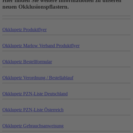
Hier finden Sie weitere Informationen zu unseren
neuen Okklusionspflastern.
Okklu
petz
Produktflyer
Okklu
petz
Marlow Verband Produktflyer
Okklu
petz
Bestellformular
Okklu
petz
Verordnung / Bestellablauf
Okklu
petz
PZN-Liste Deutschland
Okklu
petz
PZN-Liste Österreich
Okklu
petz
Gebrauchsanweisung