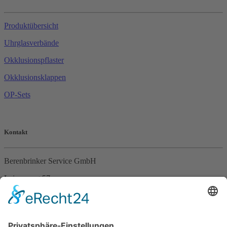
Produktübersicht
Uhrglasverbände
Okklusionspflaster
Okklusionsklappen
OP-Sets
Kontakt
Berenbrinker Service GmbH
Leinenweg 57
33415 Verl
Tel. +49 (0)5246 – 9649053