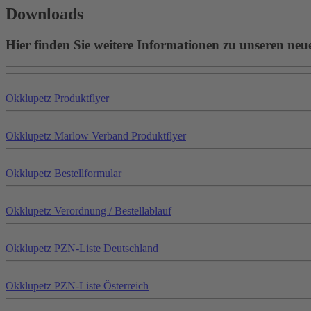
Downloads
Hier finden Sie weitere Informationen zu unseren neu
Okklu
petz
Produktflyer
Okklu
petz
Marlow Verband Produktflyer
Okklu
petz
Bestellformular
Okklu
petz
Verordnung / Bestellablauf
Okklu
petz
PZN-Liste Deutschland
Okklu
petz
PZN-Liste Österreich