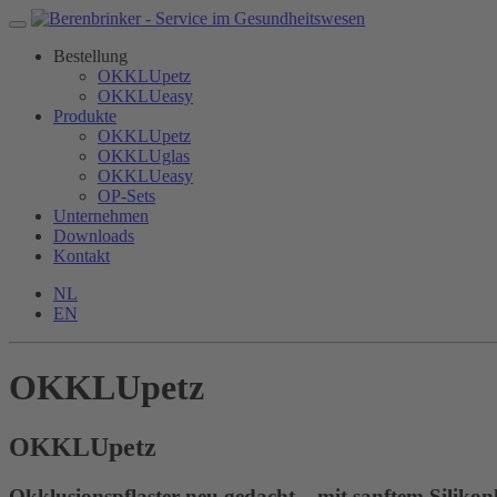
Bestellung
OKKLUpetz
OKKLUeasy
Produkte
OKKLUpetz
OKKLUglas
OKKLUeasy
OP-Sets
Unternehmen
Downloads
Kontakt
NL
EN
OKKLUpetz
OKKLU
petz
Okklusionspflaster neu gedacht – mit sanftem Silikon