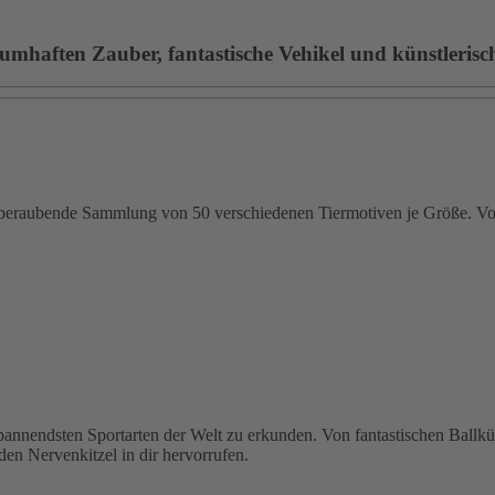
umhaften Zauber, fantastische Vehikel und künstlerische
emberaubende Sammlung von 50 verschiedenen Tiermotiven je Größe. Von
 spannendsten Sportarten der Welt zu erkunden. Von fantastischen Ballk
den Nervenkitzel in dir hervorrufen.