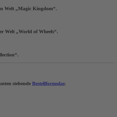
hen Welt „Magic Kingdom“.
der Welt „World of Wheels“.
lection“.
 unten stehende
Bestellformular
.