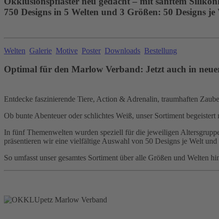
Okklusionspflaster neu gedacht – mit sanftem Silikon
750 Designs in 5 Welten und 3 Größen: 50 Designs je
Welten
Galerie
Motive
Poster
Downloads
Bestellung
Optimal für den Marlow Verband: Jetzt auch in neue
Entdecke faszinierende Tiere, Action & Adrenalin, traumhaften Zauber,
Ob bunte Abenteuer oder schlichtes Weiß, unser Sortiment begeistert 
In fünf Themenwelten wurden speziell für die jeweiligen Altersgruppen
präsentieren wir eine vielfältige Auswahl von 50 Designs je Welt und
So umfasst unser gesamtes Sortiment über alle Größen und Welten hi