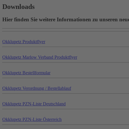
Downloads
Hier finden Sie weitere Informationen zu unseren neu
Okklu
petz
Produktflyer
Okklu
petz
Marlow Verband Produktflyer
Okklu
petz
Bestellformular
Okklu
petz
Verordnung / Bestellablauf
Okklu
petz
PZN-Liste Deutschland
Okklu
petz
PZN-Liste Österreich