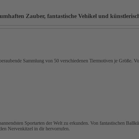
umhaften Zauber, fantastische Vehikel und künstlerische
emberaubende Sammlung von 50 verschiedenen Tiermotiven je Größe. Von
 spannendsten Sportarten der Welt zu erkunden. Von fantastischen Ballk
den Nervenkitzel in dir hervorrufen.