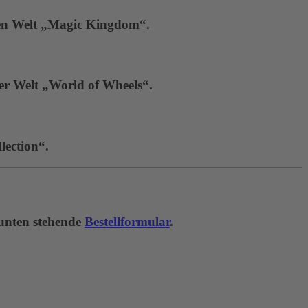
hen Welt „Magic Kingdom“.
der Welt „World of Wheels“.
lection“.
 unten stehende
Bestellformular
.