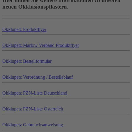
Hier finden Sie weitere Informationen zu unseren
neuen Okklusionspflastern.
Okklu
petz
Produktflyer
Okklu
petz
Marlow Verband Produktflyer
Okklu
petz
Bestellformular
Okklu
petz
Verordnung / Bestellablauf
Okklu
petz
PZN-Liste Deutschland
Okklu
petz
PZN-Liste Österreich
Okklu
petz
Gebrauchsanweisung