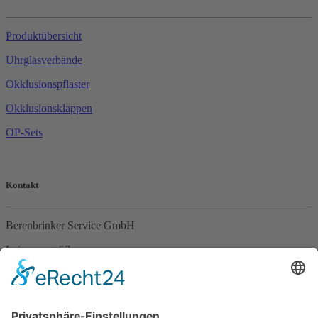
Produktübersicht
Uhrglasverbände
Okklusionspflaster
Okklusionsklappen
OP-Sets
Kontakt
Berenbrinker Service GmbH
Leinenweg 57
33415 Verl
Tel. +49 (0)5246 – 9649053