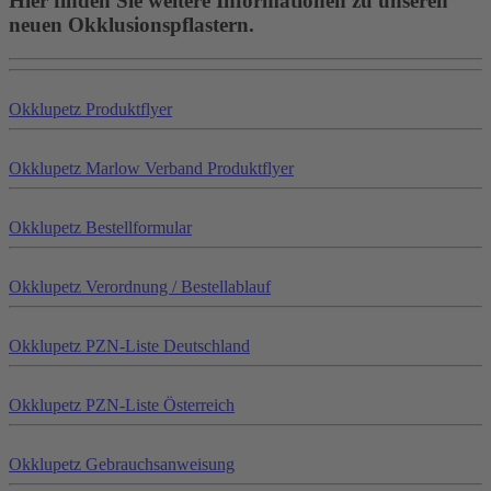
Hier finden Sie weitere Informationen zu unseren
neuen Okklusionspflastern.
Okklu
petz
Produktflyer
Okklu
petz
Marlow Verband Produktflyer
Okklu
petz
Bestellformular
Okklu
petz
Verordnung / Bestellablauf
Okklu
petz
PZN-Liste Deutschland
Okklu
petz
PZN-Liste Österreich
Okklu
petz
Gebrauchsanweisung