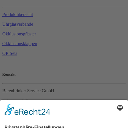
Produktübersicht
Uhrglasverbände
Okklusionspflaster
Okklusionsklappen
OP-Sets
Kontakt
Berenbrinker Service GmbH
Leinenweg 57
33415 Verl
Tel. +49 (0)5246 – 9649053