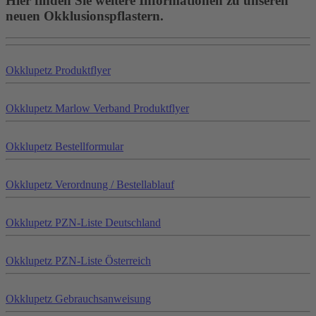
Hier finden Sie weitere Informationen zu unseren
neuen Okklusionspflastern.
Okklu
petz
Produktflyer
Okklu
petz
Marlow Verband Produktflyer
Okklu
petz
Bestellformular
Okklu
petz
Verordnung / Bestellablauf
Okklu
petz
PZN-Liste Deutschland
Okklu
petz
PZN-Liste Österreich
Okklu
petz
Gebrauchsanweisung