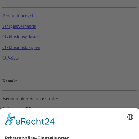
Produktübersicht
Uhrglasverbände
Okklusionspflaster
Okklusionsklappen
OP-Sets
Kontakt
Berenbrinker Service GmbH
Leinenweg 57
33415 Verl
Tel. +49 (0)5246 – 9649053