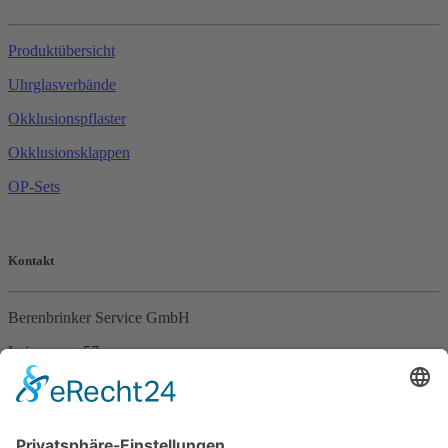
Produktübersicht
Uhrglasverbände
Okklusionspflaster
Okklusionsklappen
OP-Sets
Kontakt
Berenbrinker Service GmbH
Leinenweg 57
33415 Verl
Tel. +49 (0)5246 – 9649053