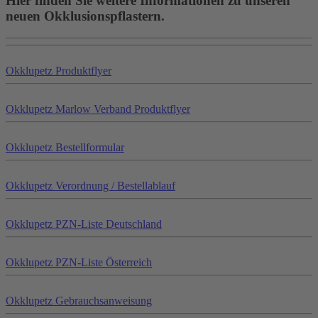
Hier finden Sie weitere Informationen zu unseren
neuen Okklusionspflastern.
Okklu
petz
Produktflyer
Okklu
petz
Marlow Verband Produktflyer
Okklu
petz
Bestellformular
Okklu
petz
Verordnung / Bestellablauf
Okklu
petz
PZN-Liste Deutschland
Okklu
petz
PZN-Liste Österreich
Okklu
petz
Gebrauchsanweisung