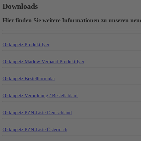
Downloads
Hier finden Sie weitere Informationen zu unseren neu
Okklu
petz
Produktflyer
Okklu
petz
Marlow Verband Produktflyer
Okklu
petz
Bestellformular
Okklu
petz
Verordnung / Bestellablauf
Okklu
petz
PZN-Liste Deutschland
Okklu
petz
PZN-Liste Österreich