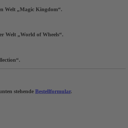
hen Welt „Magic Kingdom“.
der Welt „World of Wheels“.
lection“.
 unten stehende
Bestellformular
.