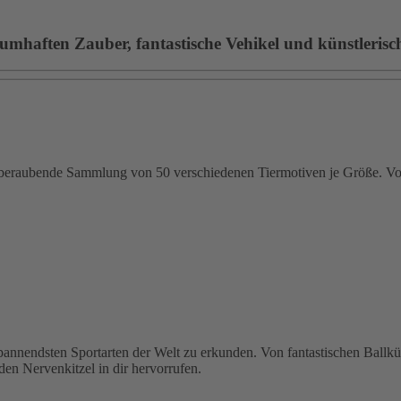
umhaften Zauber, fantastische Vehikel und künstlerische
emberaubende Sammlung von 50 verschiedenen Tiermotiven je Größe. Von
 spannendsten Sportarten der Welt zu erkunden. Von fantastischen Ballk
den Nervenkitzel in dir hervorrufen.