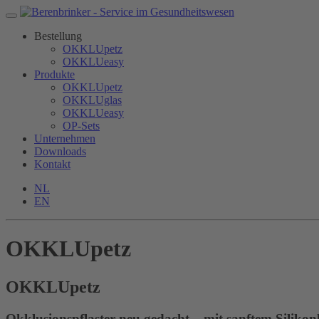
Bestellung
OKKLUpetz
OKKLUeasy
Produkte
OKKLUpetz
OKKLUglas
OKKLUeasy
OP-Sets
Unternehmen
Downloads
Kontakt
NL
EN
OKKLUpetz
OKKLU
petz
Okklusionspflaster neu gedacht – mit sanftem Silikon