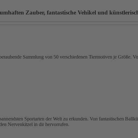
umhaften Zauber, fantastische Vehikel und künstlerische
emberaubende Sammlung von 50 verschiedenen Tiermotiven je Größe. Von
 spannendsten Sportarten der Welt zu erkunden. Von fantastischen Ballk
den Nervenkitzel in dir hervorrufen.