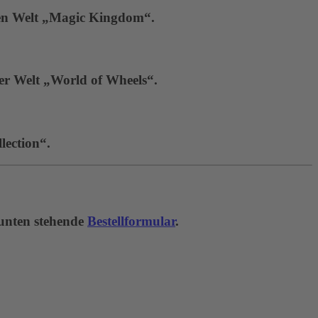
hen Welt „Magic Kingdom“.
der Welt „World of Wheels“.
lection“.
 unten stehende
Bestellformular
.