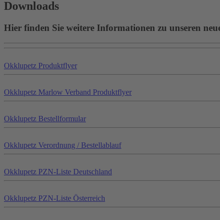
Downloads
Hier finden Sie weitere Informationen zu unseren neu
Okklu
petz
Produktflyer
Okklu
petz
Marlow Verband Produktflyer
Okklu
petz
Bestellformular
Okklu
petz
Verordnung / Bestellablauf
Okklu
petz
PZN-Liste Deutschland
Okklu
petz
PZN-Liste Österreich