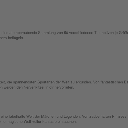
be eine atemberaubende Sammlung von 50 verschiedenen Tiermotiven je Größe.
bers beflügeln.
hkeit, die spannendsten Sportarten der Welt zu erkunden. Von fantastischen B
en werden den Nervenkitzel in dir hervorrufen.
ine fabelhafte Welt der Märchen und Legenden. Von zauberhaften Prinzessin
 eine magische Welt voller Fantasie eintauchen.