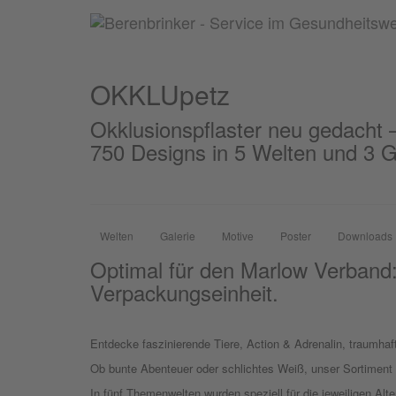
OKKLUpetz
OKKLU
petz
Okklusionspflaster neu gedacht –
750 Designs in 5 Welten und 3 
Welten
Galerie
Motive
Poster
Downloads
Optimal für den Marlow Verband:
Verpackungseinheit.
Entdecke faszinierende Tiere, Action & Adrenalin, traumhaft
Ob bunte Abenteuer oder schlichtes Weiß, unser Sortiment b
In fünf Themenwelten wurden speziell für die jeweiligen Alte