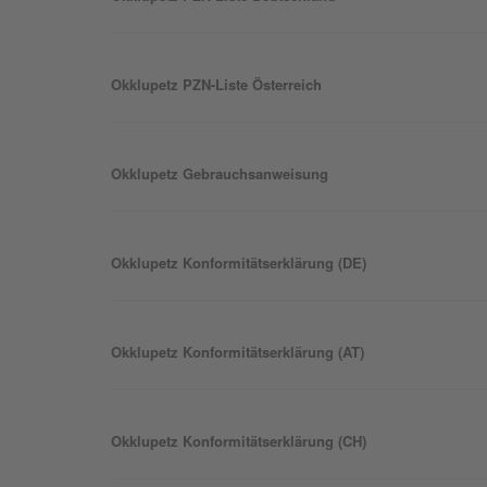
Okklu
petz
PZN-Liste Österreich
Okklu
petz
Gebrauchsanweisung
Okklu
petz
Konformitätserklärung (DE)
Okklu
petz
Konformitätserklärung (AT)
Okklu
petz
Konformitätserklärung (CH)