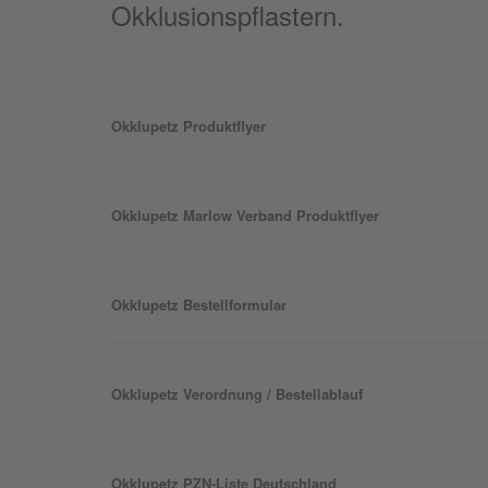
Okklusionspflastern.
Okklu
petz
Produktflyer
Okklu
petz
Marlow Verband Produktflyer
Okklu
petz
Bestellformular
Okklu
petz
Verordnung / Bestellablauf
Okklu
petz
PZN-Liste Deutschland