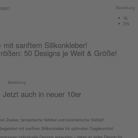
Bestellung
NL
EN
 mit sanftem Silikonkleber!
Größen: 50 Designs je Welt & Größe!
Bestellung
 Jetzt auch in neuer 10er
en Zauber, fantastische Vehikel und künstlerische Vielfalt!
egeistert mit sanftem Silikonkleber für optimalen Tragekomfort.
rsgruppen individuelle Designs entworfen – dabei ist jedes Design für