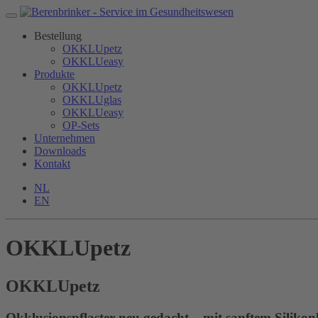
Bestellung
OKKLUpetz
OKKLUeasy
Produkte
OKKLUpetz
OKKLUglas
OKKLUeasy
OP-Sets
Unternehmen
Downloads
Kontakt
NL
EN
OKKLUpetz
OKKLU
petz
Okklusionspflaster neu gedacht – mit sanftem Silikon