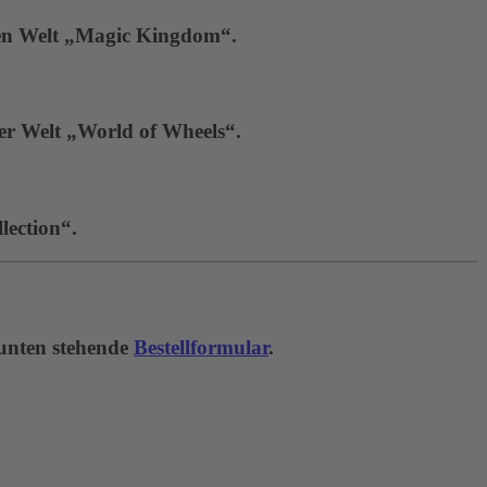
hen Welt „Magic Kingdom“.
der Welt „World of Wheels“.
lection“.
 unten stehende
Bestellformular
.