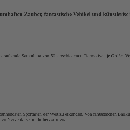
umhaften Zauber, fantastische Vehikel und künstlerische
emberaubende Sammlung von 50 verschiedenen Tiermotiven je Größe. Von
 spannendsten Sportarten der Welt zu erkunden. Von fantastischen Ballk
den Nervenkitzel in dir hervorrufen.