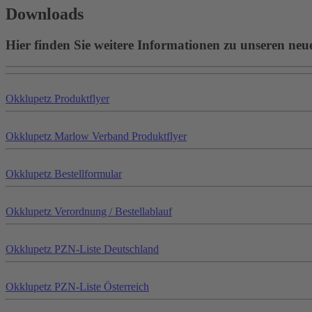
Downloads
Hier finden Sie weitere Informationen zu unseren neu
Okklu
petz
Produktflyer
Okklu
petz
Marlow Verband Produktflyer
Okklu
petz
Bestellformular
Okklu
petz
Verordnung / Bestellablauf
Okklu
petz
PZN-Liste Deutschland
Okklu
petz
PZN-Liste Österreich