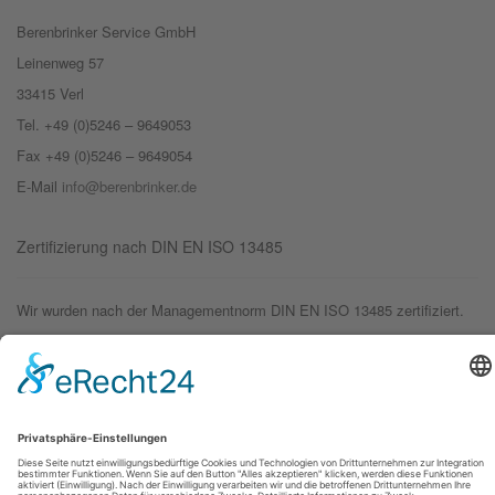
Berenbrinker Service GmbH
Leinenweg 57
33415 Verl
Tel. +49 (0)5246 – 9649053
Fax +49 (0)5246 – 9649054
E-Mail
info@berenbrinker.de
Zertifizierung nach DIN EN ISO 13485
Wir wurden nach der Managementnorm DIN EN ISO 13485 zertifiziert.
© 2019 – Berenbrinker Service GmbH
Impressum
Datenschutzerklärung
Login
Logout