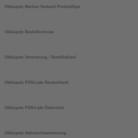
Okklu
petz
Marlow Verband Produktflyer
Okklu
petz
Bestellformular
Okklu
petz
Verordnung / Bestellablauf
Okklu
petz
PZN-Liste Deutschland
Okklu
petz
PZN-Liste Österreich
Okklu
petz
Gebrauchsanweisung