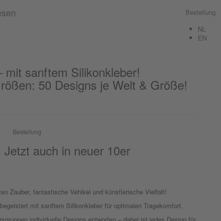
Bestellung
NL
EN
 mit sanftem Silikonkleber!
Größen: 50 Designs je Welt & Größe!
Bestellung
 Jetzt auch in neuer 10er
en Zauber, fantastische Vehikel und künstlerische Vielfalt!
egeistert mit sanftem Silikonkleber für optimalen Tragekomfort.
rsgruppen individuelle Designs entworfen – dabei ist jedes Design für