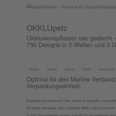
OKKLUpetz
OKKLU
petz
Okklusionspflaster neu gedacht –
750 Designs in 5 Welten und 3 
Welten
Galerie
Motive
Poster
Downloads
Optimal für den Marlow Verband:
Verpackungseinheit.
Entdecke faszinierende Tiere, Action & Adrenalin, traumhaft
Ob bunte Abenteuer oder schlichtes Weiß, unser Sortiment b
In fünf Themenwelten wurden speziell für die jeweiligen Alte