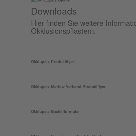
Downloads
Hier finden Sie weitere Informa
Okklusionspflastern.
Okklu
petz
Produktflyer
Okklu
petz
Marlow Verband Produktflyer
Okklu
petz
Bestellformular