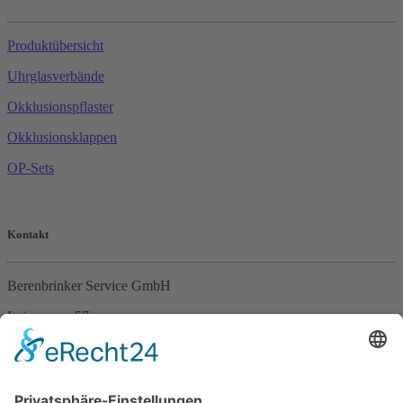
Produktübersicht
Uhrglasverbände
Okklusionspflaster
Okklusionsklappen
OP-Sets
Kontakt
Berenbrinker Service GmbH
Leinenweg 57
33415 Verl
Tel. +49 (0)5246 – 9649053