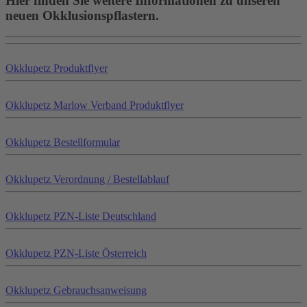
Hier finden Sie weitere Informationen zu unseren
neuen Okklusionspflastern.
Okklu
petz
Produktflyer
Okklu
petz
Marlow Verband Produktflyer
Okklu
petz
Bestellformular
Okklu
petz
Verordnung / Bestellablauf
Okklu
petz
PZN-Liste Deutschland
Okklu
petz
PZN-Liste Österreich
Okklu
petz
Gebrauchsanweisung