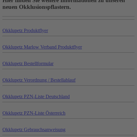
Hier finden Sie weitere Informationen zu unseren
neuen Okklusionspflastern.
Okklu
petz
Produktflyer
Okklu
petz
Marlow Verband Produktflyer
Okklu
petz
Bestellformular
Okklu
petz
Verordnung / Bestellablauf
Okklu
petz
PZN-Liste Deutschland
Okklu
petz
PZN-Liste Österreich
Okklu
petz
Gebrauchsanweisung