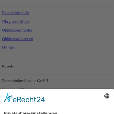
Produktübersicht
Uhrglasverbände
Okklusionspflaster
Okklusionsklappen
OP-Sets
Kontakt
Berenbrinker Service GmbH
Leinenweg 57
33415 Verl
Tel. +49 (0)5246 – 9649053