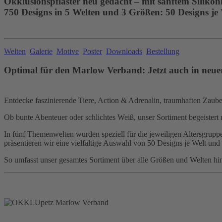
Okklusionspflaster neu gedacht – mit sanftem Silikon
750 Designs in 5 Welten und 3 Größen: 50 Designs je
Welten
Galerie
Motive
Poster
Downloads
Bestellung
Optimal für den Marlow Verband: Jetzt auch in neue
Entdecke faszinierende Tiere, Action & Adrenalin, traumhaften Zauber,
Ob bunte Abenteuer oder schlichtes Weiß, unser Sortiment begeistert 
In fünf Themenwelten wurden speziell für die jeweiligen Altersgruppen
präsentieren wir eine vielfältige Auswahl von 50 Designs je Welt und
So umfasst unser gesamtes Sortiment über alle Größen und Welten hi