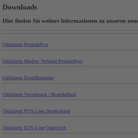
Downloads
Hier finden Sie weitere Informationen zu unseren neu
Okklu
petz
Produktflyer
Okklu
petz
Marlow Verband Produktflyer
Okklu
petz
Bestellformular
Okklu
petz
Verordnung / Bestellablauf
Okklu
petz
PZN-Liste Deutschland
Okklu
petz
PZN-Liste Österreich