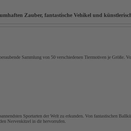
umhaften Zauber, fantastische Vehikel und künstlerische
emberaubende Sammlung von 50 verschiedenen Tiermotiven je Größe. Von
 spannendsten Sportarten der Welt zu erkunden. Von fantastischen Ballk
den Nervenkitzel in dir hervorrufen.