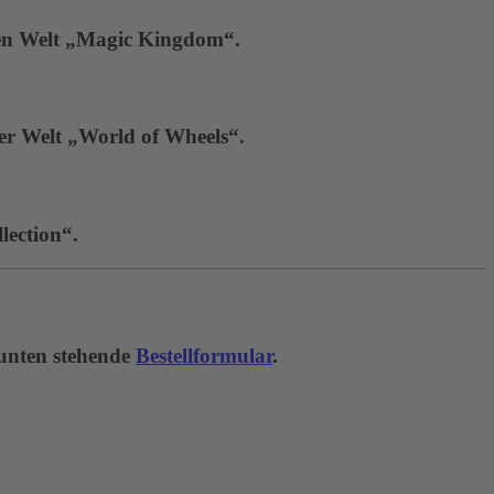
hen Welt „Magic Kingdom“.
der Welt „World of Wheels“.
lection“.
 unten stehende
Bestellformular
.