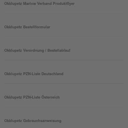
Okklu
petz
Marlow Verband Produktflyer
Okklu
petz
Bestellformular
Okklu
petz
Verordnung / Bestellablauf
Okklu
petz
PZN-Liste Deutschland
Okklu
petz
PZN-Liste Österreich
Okklu
petz
Gebrauchsanweisung