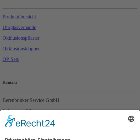
Produktübersicht
Uhrglasverbände
Okklusionspflaster
Okklusionsklappen
OP-Sets
Kontakt
Berenbrinker Service GmbH
Leinenweg 57
33415 Verl
Tel. +49 (0)5246 – 9649053