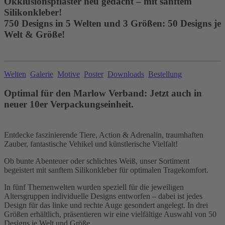
Okklusionspflaster neu gedacht – mit sanftem
Silikonkleber!
750 Designs in 5 Welten und 3 Größen: 50 Designs je
Welt & Größe!
Welten
Galerie
Motive
Poster
Downloads
Bestellung
Optimal für den Marlow Verband: Jetzt auch in
neuer 10er Verpackungseinheit.
Entdecke faszinierende Tiere, Action & Adrenalin, traumhaften
Zauber, fantastische Vehikel und künstlerische Vielfalt!
Ob bunte Abenteuer oder schlichtes Weiß, unser Sortiment
begeistert mit sanftem Silikonkleber für optimalen Tragekomfort.
In fünf Themenwelten wurden speziell für die jeweiligen
Altersgruppen individuelle Designs entworfen – dabei ist jedes
Design für das linke und rechte Auge gesondert angelegt. In drei
Größen erhältlich, präsentieren wir eine vielfältige Auswahl von 50
Designs je Welt und Größe.