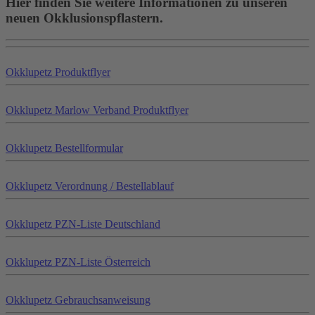
Hier finden Sie weitere Informationen zu unseren
neuen Okklusionspflastern.
Okklu
petz
Produktflyer
Okklu
petz
Marlow Verband Produktflyer
Okklu
petz
Bestellformular
Okklu
petz
Verordnung / Bestellablauf
Okklu
petz
PZN-Liste Deutschland
Okklu
petz
PZN-Liste Österreich
Okklu
petz
Gebrauchsanweisung