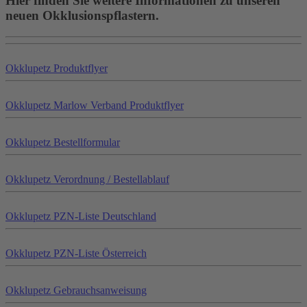
Hier finden Sie weitere Informationen zu unseren
neuen Okklusionspflastern.
Okklu
petz
Produktflyer
Okklu
petz
Marlow Verband Produktflyer
Okklu
petz
Bestellformular
Okklu
petz
Verordnung / Bestellablauf
Okklu
petz
PZN-Liste Deutschland
Okklu
petz
PZN-Liste Österreich
Okklu
petz
Gebrauchsanweisung