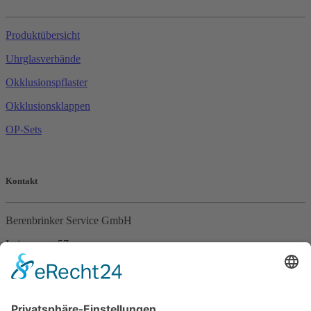
Produktübersicht
Uhrglasverbände
Okklusionspflaster
Okklusionsklappen
OP-Sets
Kontakt
Berenbrinker Service GmbH
Leinenweg 57
33415 Verl
Tel. +49 (0)5246 – 9649053