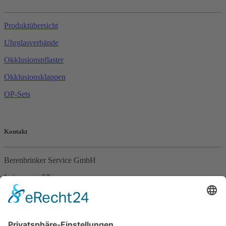
Produktübersicht
Uhrglasverbände
Okklusionspflaster
Okklusionsklappen
OP-Sets
Kontakt
Berenbrinker Service GmbH
Leinenweg 57
33415 Verl
Tel. +49 (0)5246 – 9649053