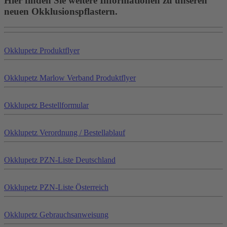
Hier finden Sie weitere Informationen zu unseren
neuen Okklusionspflastern.
Okklu
petz
Produktflyer
Okklu
petz
Marlow Verband Produktflyer
Okklu
petz
Bestellformular
Okklu
petz
Verordnung / Bestellablauf
Okklu
petz
PZN-Liste Deutschland
Okklu
petz
PZN-Liste Österreich
Okklu
petz
Gebrauchsanweisung