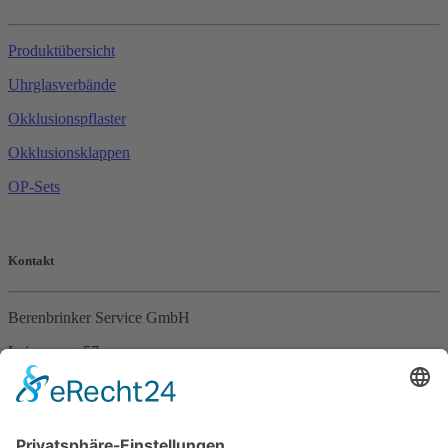
Produktübersicht
Uhrglasverbände
Okklusionspflaster
Okklusionsklappen
OP-Sets
Kontakt
Berenbrinker Service GmbH
Leinenweg 57
33415 Verl
Tel. +49 (0)5246 – 9649053