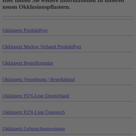
Hier finden Sie weitere Informationen zu unseren
neuen Okklusionspflastern.
Okklu
petz
Produktflyer
Okklu
petz
Marlow Verband Produktflyer
Okklu
petz
Bestellformular
Okklu
petz
Verordnung / Bestellablauf
Okklu
petz
PZN-Liste Deutschland
Okklu
petz
PZN-Liste Österreich
Okklu
petz
Gebrauchsanweisung