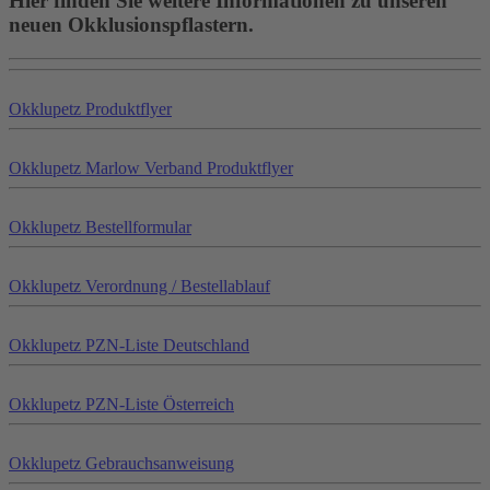
Hier finden Sie weitere Informationen zu unseren
neuen Okklusionspflastern.
Okklu
petz
Produktflyer
Okklu
petz
Marlow Verband Produktflyer
Okklu
petz
Bestellformular
Okklu
petz
Verordnung / Bestellablauf
Okklu
petz
PZN-Liste Deutschland
Okklu
petz
PZN-Liste Österreich
Okklu
petz
Gebrauchsanweisung