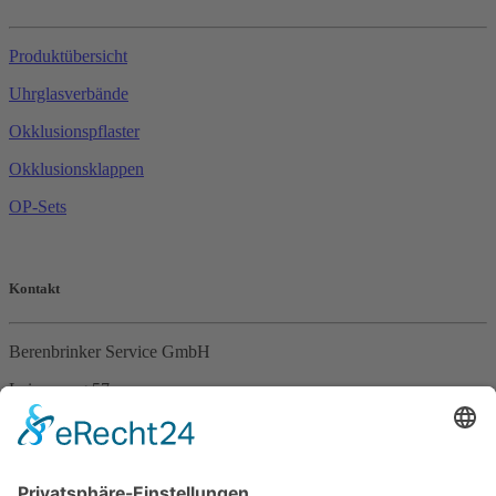
Produktübersicht
Uhrglasverbände
Okklusionspflaster
Okklusionsklappen
OP-Sets
Kontakt
Berenbrinker Service GmbH
Leinenweg 57
33415 Verl
Tel. +49 (0)5246 – 9649053