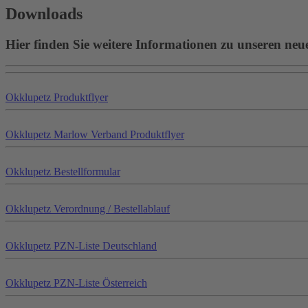
Downloads
Hier finden Sie weitere Informationen zu unseren neu
Okklu
petz
Produktflyer
Okklu
petz
Marlow Verband Produktflyer
Okklu
petz
Bestellformular
Okklu
petz
Verordnung / Bestellablauf
Okklu
petz
PZN-Liste Deutschland
Okklu
petz
PZN-Liste Österreich