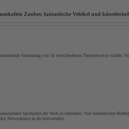
umhaften Zauber, fantastische Vehikel und künstlerische
emberaubende Sammlung von 50 verschiedenen Tiermotiven je Größe. Von
 spannendsten Sportarten der Welt zu erkunden. Von fantastischen Ballk
den Nervenkitzel in dir hervorrufen.