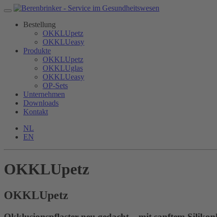
Bestellung
OKKLUpetz
OKKLUeasy
Produkte
OKKLUpetz
OKKLUglas
OKKLUeasy
OP-Sets
Unternehmen
Downloads
Kontakt
NL
EN
OKKLUpetz
OKKLU
petz
Okklusionspflaster neu gedacht – mit sanftem Silikon