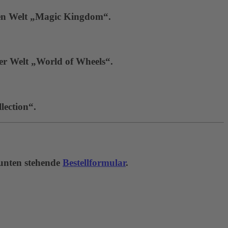
hen Welt „Magic Kingdom“.
der Welt „World of Wheels“.
lection“.
 unten stehende
Bestellformular
.