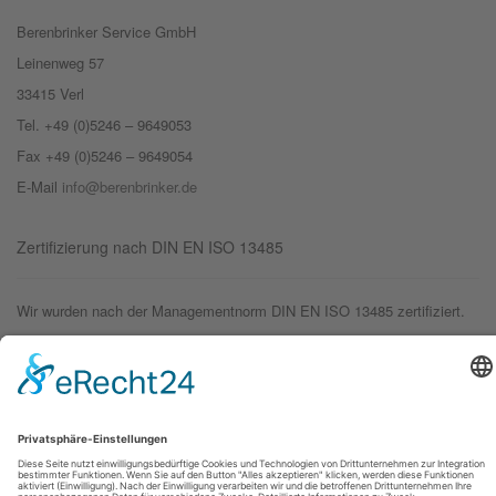
Berenbrinker Service GmbH
Leinenweg 57
33415 Verl
Tel. +49 (0)5246 – 9649053
Fax +49 (0)5246 – 9649054
E-Mail
info@berenbrinker.de
Zertifizierung nach DIN EN ISO 13485
Wir wurden nach der Managementnorm DIN EN ISO 13485 zertifiziert.
© 2019 – Berenbrinker Service GmbH
Impressum
Datenschutzerklärung
Login
Logout