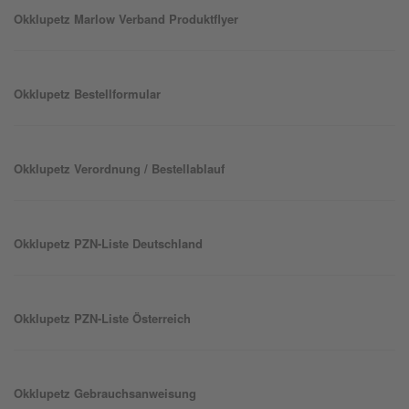
Okklu
petz
Marlow Verband Produktflyer
Okklu
petz
Bestellformular
Okklu
petz
Verordnung / Bestellablauf
Okklu
petz
PZN-Liste Deutschland
Okklu
petz
PZN-Liste Österreich
Okklu
petz
Gebrauchsanweisung