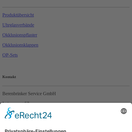
Produktübersicht
Uhrglasverbände
Okklusionspflaster
Okklusionsklappen
OP-Sets
Kontakt
Berenbrinker Service GmbH
Leinenweg 57
33415 Verl
Tel. +49 (0)5246 – 9649053