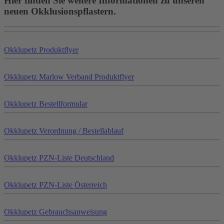
Hier finden Sie weitere Informationen zu unseren
neuen Okklusionspflastern.
Okklu
petz
Produktflyer
Okklu
petz
Marlow Verband Produktflyer
Okklu
petz
Bestellformular
Okklu
petz
Verordnung / Bestellablauf
Okklu
petz
PZN-Liste Deutschland
Okklu
petz
PZN-Liste Österreich
Okklu
petz
Gebrauchsanweisung