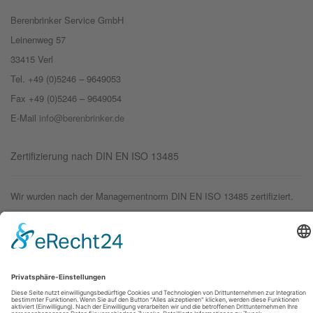
Berenbrinker Service GmbH
Leinenweg 57
33415 Verl
Tel. +49 (0)5246 – 9649053
Fax +49 (0)5246 – 9649054
E-Mail
info@berenbrinker.de
Zertifizierung nach DIN EN ISO 13485
Wir wurden nach der Managementnorm DIN EN ISO 13485 zertifiziert.
© 2019 – Berenbrinker Service GmbH
Impressum
Datenschutzerklärung
Login
Logout