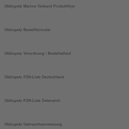
Okklu
petz
Marlow Verband Produktflyer
Okklu
petz
Bestellformular
Okklu
petz
Verordnung / Bestellablauf
Okklu
petz
PZN-Liste Deutschland
Okklu
petz
PZN-Liste Österreich
Okklu
petz
Gebrauchsanweisung