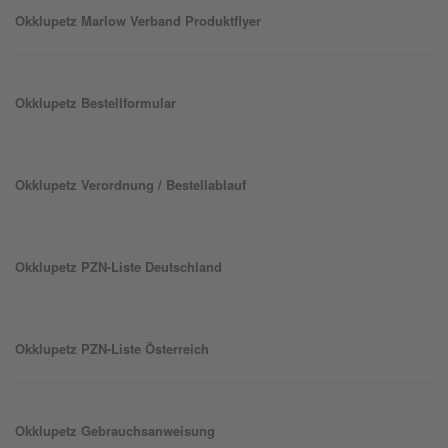
Okklu
petz
Marlow Verband Produktflyer
Okklu
petz
Bestellformular
Okklu
petz
Verordnung / Bestellablauf
Okklu
petz
PZN-Liste Deutschland
Okklu
petz
PZN-Liste Österreich
Okklu
petz
Gebrauchsanweisung