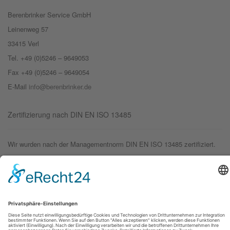
Berenbrinker Service GmbH
Leinenweg 57
33415 Verl
Tel. +49 (0)5246 – 9649053
Fax +49 (0)5246 – 9649054
E-Mail
info@berenbrinker.de
Zertifizierung nach DIN EN ISO 13485
Wir wurden nach der Managementnorm DIN EN ISO 13485 zertifiziert.
© 2019 – Berenbrinker Service GmbH
Impressum
Datenschutzerklärung
Login
Logout