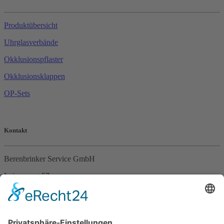
Produktübersicht
Uhrglasverbände
Okklusionspflaster
Okklusionsklappen
OP-Sets
Kontakt
Berenbrinker Service GmbH
Leinenweg 57
33415 Verl
Tel. +49 (0)5246 – 9649053