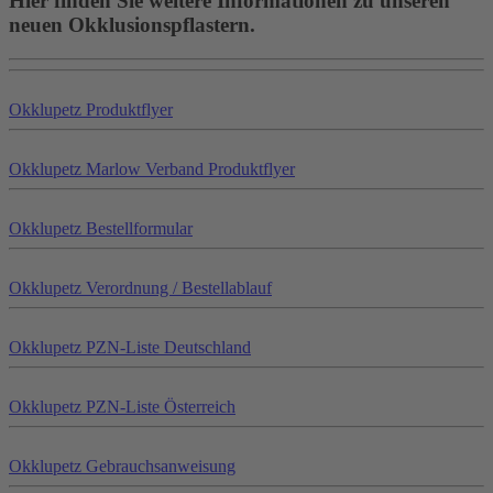
Hier finden Sie weitere Informationen zu unseren
neuen Okklusionspflastern.
Okklu
petz
Produktflyer
Okklu
petz
Marlow Verband Produktflyer
Okklu
petz
Bestellformular
Okklu
petz
Verordnung / Bestellablauf
Okklu
petz
PZN-Liste Deutschland
Okklu
petz
PZN-Liste Österreich
Okklu
petz
Gebrauchsanweisung