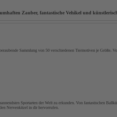
umhaften Zauber, fantastische Vehikel und künstlerische
emberaubende Sammlung von 50 verschiedenen Tiermotiven je Größe. Von
 spannendsten Sportarten der Welt zu erkunden. Von fantastischen Ballk
den Nervenkitzel in dir hervorrufen.