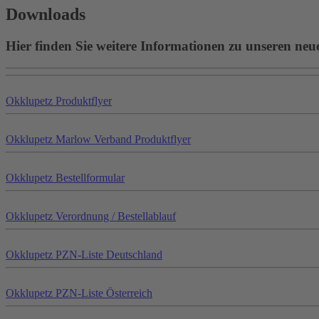
Downloads
Hier finden Sie weitere Informationen zu unseren neu
Okklu
petz
Produktflyer
Okklu
petz
Marlow Verband Produktflyer
Okklu
petz
Bestellformular
Okklu
petz
Verordnung / Bestellablauf
Okklu
petz
PZN-Liste Deutschland
Okklu
petz
PZN-Liste Österreich