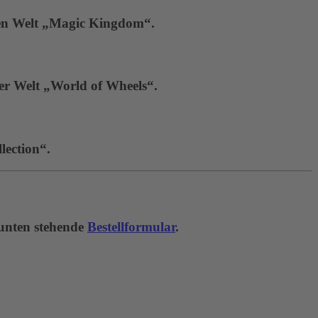
hen Welt „Magic Kingdom“.
der Welt „World of Wheels“.
lection“.
 unten stehende
Bestellformular
.