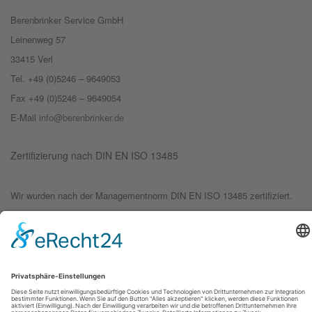
Berenbrinker Service GmbH
Leinenweg 57
33415 Verl
Tel. +49 (0)5246 – 9649053
Fax +49 (0)5246 – 9649054
E-Mail
info@berenbrinker.de
Zertifizierung nach DIN EN ISO 13485
Wir wurden nach der Managementnorm DIN EN ISO 13485 zertifiziert.
© 2019 – Berenbrinker Service GmbH
Impressum
Datenschutzerklärung
Login
Logout