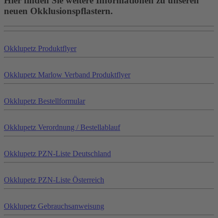
Hier finden Sie weitere Informationen zu unseren
neuen Okklusionspflastern.
Okklu
petz
Produktflyer
Okklu
petz
Marlow Verband Produktflyer
Okklu
petz
Bestellformular
Okklu
petz
Verordnung / Bestellablauf
Okklu
petz
PZN-Liste Deutschland
Okklu
petz
PZN-Liste Österreich
Okklu
petz
Gebrauchsanweisung