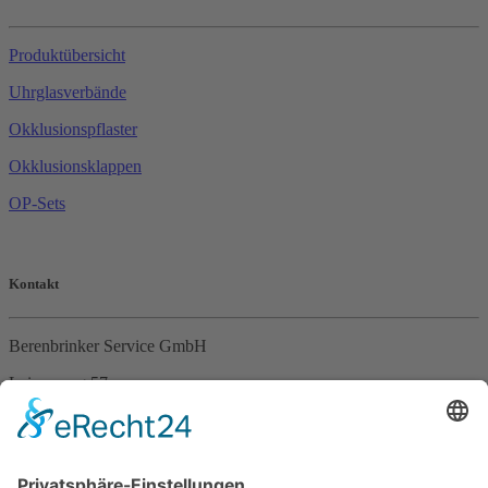
Produktübersicht
Uhrglasverbände
Okklusionspflaster
Okklusionsklappen
OP-Sets
Kontakt
Berenbrinker Service GmbH
Leinenweg 57
33415 Verl
Tel. +49 (0)5246 – 9649053