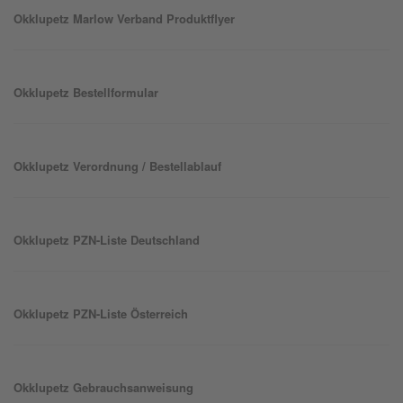
Okklu
petz
Marlow Verband Produktflyer
Okklu
petz
Bestellformular
Okklu
petz
Verordnung / Bestellablauf
Okklu
petz
PZN-Liste Deutschland
Okklu
petz
PZN-Liste Österreich
Okklu
petz
Gebrauchsanweisung