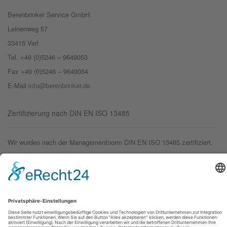
Berenbrinker Service GmbH
Leinenweg 57
33415 Verl
Tel. +49 (0)5246 – 9649053
Fax +49 (0)5246 – 9649054
E-Mail
info@berenbrinker.de
Zertifizierung nach DIN EN ISO 13485
Wir wurden nach der Managementnorm DIN EN ISO 13485 zertifiziert.
© 2019 – Berenbrinker Service GmbH
Impressum
Datenschutzerklärung
Login
Logout