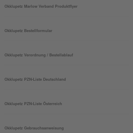
Okklu
petz
Marlow Verband Produktflyer
Okklu
petz
Bestellformular
Okklu
petz
Verordnung / Bestellablauf
Okklu
petz
PZN-Liste Deutschland
Okklu
petz
PZN-Liste Österreich
Okklu
petz
Gebrauchsanweisung