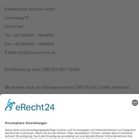
Berenbrinker Service GmbH
Leinenweg 57
33415 Verl
Tel. +49 (0)5246 – 9649053
Fax +49 (0)5246 – 9649054
E-Mail
info@berenbrinker.de
Zertifizierung nach DIN EN ISO 13485
Wir wurden nach der Managementnorm DIN EN ISO 13485 zertifiziert.
© 2019 – Berenbrinker Service GmbH
Impressum
Datenschutzerklärung
Login
Logout