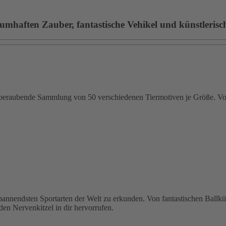
umhaften Zauber, fantastische Vehikel und künstlerische
emberaubende Sammlung von 50 verschiedenen Tiermotiven je Größe. Von
 spannendsten Sportarten der Welt zu erkunden. Von fantastischen Ballk
den Nervenkitzel in dir hervorrufen.