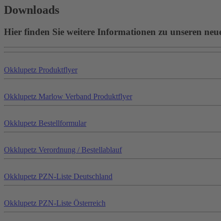
Downloads
Hier finden Sie weitere Informationen zu unseren neu
Okklu
petz
Produktflyer
Okklu
petz
Marlow Verband Produktflyer
Okklu
petz
Bestellformular
Okklu
petz
Verordnung / Bestellablauf
Okklu
petz
PZN-Liste Deutschland
Okklu
petz
PZN-Liste Österreich