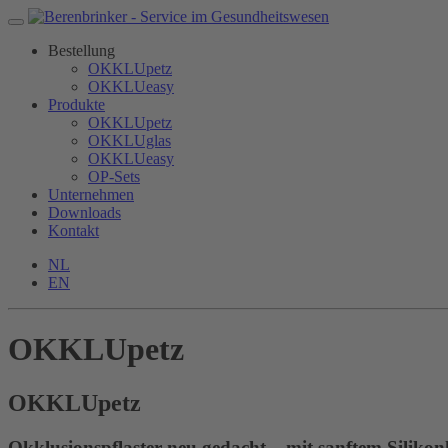
Bestellung
OKKLUpetz
OKKLUeasy
Produkte
OKKLUpetz
OKKLUglas
OKKLUeasy
OP-Sets
Unternehmen
Downloads
Kontakt
NL
EN
OKKLUpetz
OKKLU
petz
Okklusionspflaster neu gedacht – mit sanftem Silikon