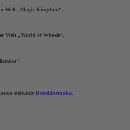
hen Welt „Magic Kingdom“.
der Welt „World of Wheels“.
lection“.
 unten stehende
Bestellformular
.