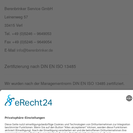
Berenbrinker Service GmbH
Leinenweg 57
33415 Verl
Tel. +49 (0)5246 – 9649053
Fax +49 (0)5246 – 9649054
E-Mail
info@berenbrinker.de
Zertifizierung nach DIN EN ISO 13485
Wir wurden nach der Managementnorm DIN EN ISO 13485 zertifiziert.
© 2019 – Berenbrinker Service GmbH
Impressum
Datenschutzerklärung
Login
Logout