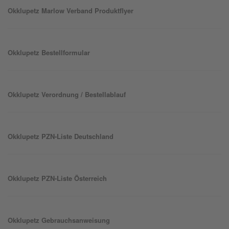
Okklu
petz
Marlow Verband Produktflyer
Okklu
petz
Bestellformular
Okklu
petz
Verordnung / Bestellablauf
Okklu
petz
PZN-Liste Deutschland
Okklu
petz
PZN-Liste Österreich
Okklu
petz
Gebrauchsanweisung